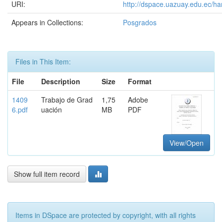
URI:
http://dspace.uazuay.edu.ec/ha
Appears in Collections:
Posgrados
Files in This Item:
File
Description
Size
Format
1409
Trabajo de Grad
1,75
Adobe
6.pdf
uación
MB
PDF
View/Open
Show full item record
Items in DSpace are protected by copyright, with all rights