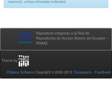
reserved, unless otherwise indicated.
Repositorio integrado a la Red de
Repositorios de Acceso Abierto del Ecuador -
RRAAE
Theme by
DSpace Software
Copyright © 2002-2013
Duraspace
-
Feedback