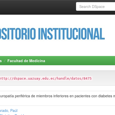
s
Facultad de Medicina
http://dspace.uazuay.edu.ec/handle/datos/8475
uropatía periférica de miembros inferiores en pacientes con diabetes me
rado, Paúl