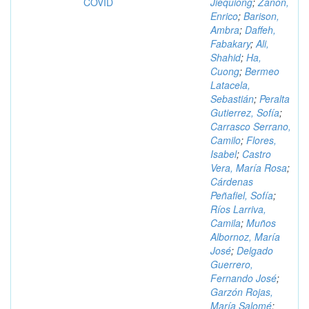
COVID
Jiequiong
;
Zanon,
Enrico
;
Barison,
Ambra
;
Daffeh,
Fabakary
;
Ali,
Shahid
;
Ha,
Cuong
;
Bermeo
Latacela,
Sebastián
;
Peralta
Gutierrez, Sofía
;
Carrasco Serrano,
Camilo
;
Flores,
Isabel
;
Castro
Vera, María Rosa
;
Cárdenas
Peñafiel, Sofía
;
Ríos Larriva,
Camila
;
Muños
Albornoz, María
José
;
Delgado
Guerrero,
Fernando José
;
Garzón Rojas,
María Salomé
;