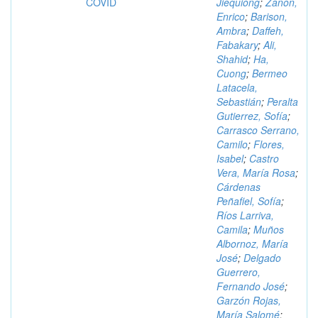
COVID
Jiequiong
;
Zanon,
Enrico
;
Barison,
Ambra
;
Daffeh,
Fabakary
;
Ali,
Shahid
;
Ha,
Cuong
;
Bermeo
Latacela,
Sebastián
;
Peralta
Gutierrez, Sofía
;
Carrasco Serrano,
Camilo
;
Flores,
Isabel
;
Castro
Vera, María Rosa
;
Cárdenas
Peñafiel, Sofía
;
Ríos Larriva,
Camila
;
Muños
Albornoz, María
José
;
Delgado
Guerrero,
Fernando José
;
Garzón Rojas,
María Salomé
;