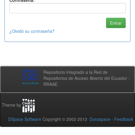
Contraseña:
¿Olvidó su contraseña?
Repositorio integrado a la Red de
Repositorios de Acceso Abierto del Ecuador -
RRAAE
Theme by
DSpace Software
Copyright © 2002-2013
Duraspace
-
Feedback