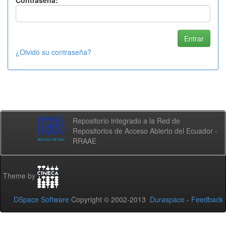
Contraseña:
¿Olvidó su contraseña?
Repositorio integrado a la Red de
Repositorios de Acceso Abierto del Ecuador -
RRAAE
Theme by
DSpace Software
Copyright © 2002-2013
Duraspace
-
Feedback