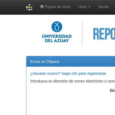
Página de inicio
Listar
Ayuda
Skip
navigation
Entrar en DSpace
¿Usuario nuevo? haga clic para registrarse.
Introduzca su dirección de correo electrónico o nom
Di