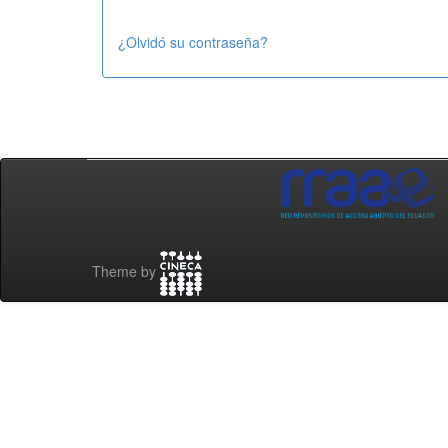
¿Olvidó su contraseña?
Theme by