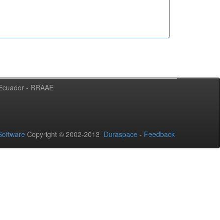
l Ecuador - RRAAE
oftware
Copyright © 2002-2013
Duraspace
-
Feedback