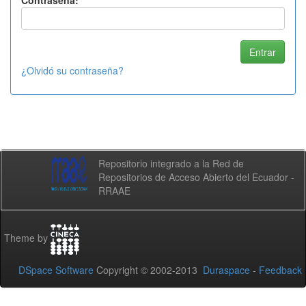
Contraseña:
¿Olvidó su contraseña?
Repositorio integrado a la Red de
Repositorios de Acceso Abierto del Ecuador -
RRAAE
Theme by
DSpace Software
Copyright © 2002-2013
Duraspace
-
Feedback