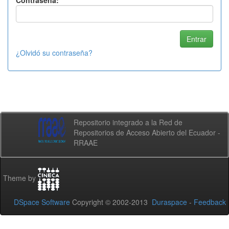
Contraseña:
¿Olvidó su contraseña?
Repositorio integrado a la Red de
Repositorios de Acceso Abierto del Ecuador -
RRAAE
Theme by
DSpace Software
Copyright © 2002-2013
Duraspace
-
Feedback