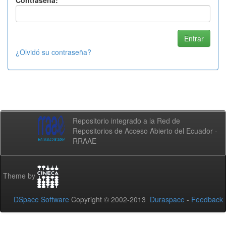
Contraseña:
¿Olvidó su contraseña?
Repositorio integrado a la Red de
Repositorios de Acceso Abierto del Ecuador -
RRAAE
Theme by
DSpace Software
Copyright © 2002-2013
Duraspace
-
Feedback