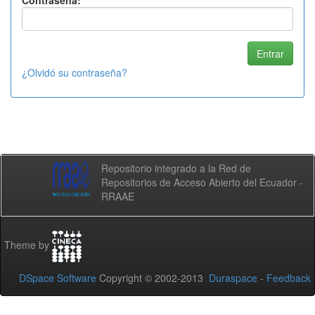
Contraseña:
¿Olvidó su contraseña?
Repositorio integrado a la Red de
Repositorios de Acceso Abierto del Ecuador -
RRAAE
Theme by
DSpace Software
Copyright © 2002-2013
Duraspace
-
Feedback