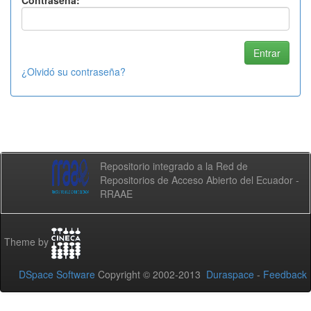
Contraseña:
¿Olvidó su contraseña?
Repositorio integrado a la Red de
Repositorios de Acceso Abierto del Ecuador -
RRAAE
Theme by
DSpace Software
Copyright © 2002-2013
Duraspace
-
Feedback