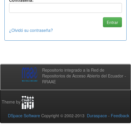
Contraseña:
¿Olvidó su contraseña?
Repositorio integrado a la Red de
Repositorios de Acceso Abierto del Ecuador -
RRAAE
Theme by
DSpace Software
Copyright © 2002-2013
Duraspace
-
Feedback