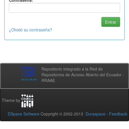
Contraseña:
¿Olvidó su contraseña?
Repositorio integrado a la Red de
Repositorios de Acceso Abierto del Ecuador -
RRAAE
Theme by
DSpace Software
Copyright © 2002-2013
Duraspace
-
Feedback