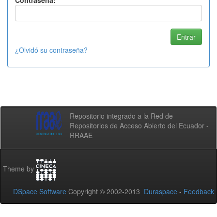
Contraseña:
¿Olvidó su contraseña?
Repositorio integrado a la Red de
Repositorios de Acceso Abierto del Ecuador -
RRAAE
Theme by
DSpace Software
Copyright © 2002-2013
Duraspace
-
Feedback