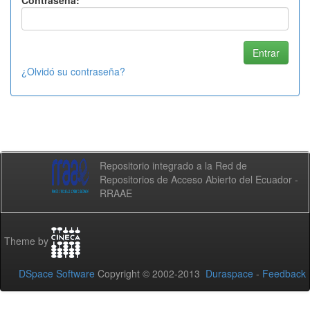
Contraseña:
¿Olvidó su contraseña?
Repositorio integrado a la Red de
Repositorios de Acceso Abierto del Ecuador -
RRAAE
Theme by
DSpace Software
Copyright © 2002-2013
Duraspace
-
Feedback