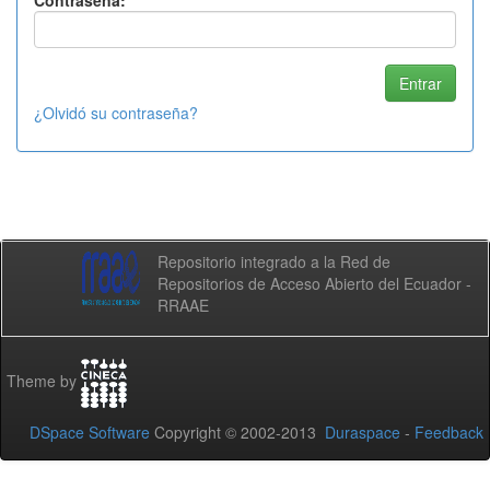
Contraseña:
¿Olvidó su contraseña?
Repositorio integrado a la Red de
Repositorios de Acceso Abierto del Ecuador -
RRAAE
Theme by
DSpace Software
Copyright © 2002-2013
Duraspace
-
Feedback