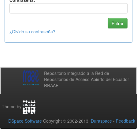
Contraseña:
¿Olvidó su contraseña?
Repositorio integrado a la Red de
Repositorios de Acceso Abierto del Ecuador -
RRAAE
Theme by
DSpace Software
Copyright © 2002-2013
Duraspace
-
Feedback