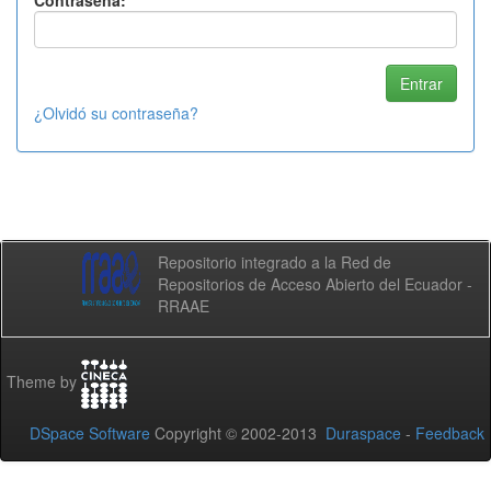
Contraseña:
¿Olvidó su contraseña?
Repositorio integrado a la Red de
Repositorios de Acceso Abierto del Ecuador -
RRAAE
Theme by
DSpace Software
Copyright © 2002-2013
Duraspace
-
Feedback