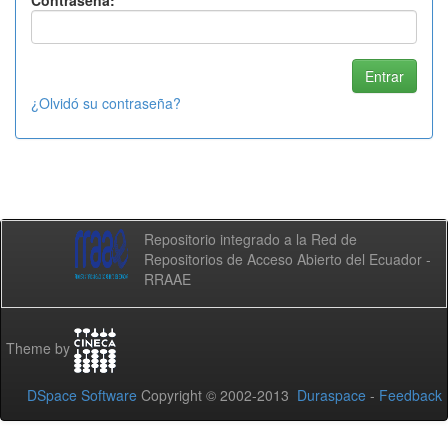
Contraseña:
¿Olvidó su contraseña?
Repositorio integrado a la Red de
Repositorios de Acceso Abierto del Ecuador -
RRAAE
Theme by
DSpace Software
Copyright © 2002-2013
Duraspace
-
Feedback