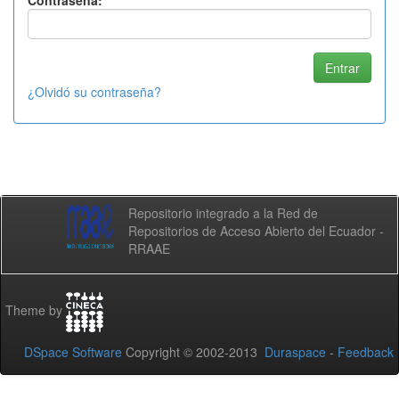
Contraseña:
¿Olvidó su contraseña?
Repositorio integrado a la Red de
Repositorios de Acceso Abierto del Ecuador -
RRAAE
Theme by
DSpace Software
Copyright © 2002-2013
Duraspace
-
Feedback