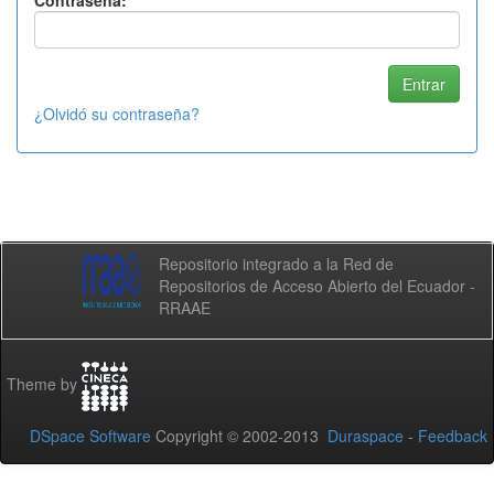
Contraseña:
¿Olvidó su contraseña?
Repositorio integrado a la Red de
Repositorios de Acceso Abierto del Ecuador -
RRAAE
Theme by
DSpace Software
Copyright © 2002-2013
Duraspace
-
Feedback