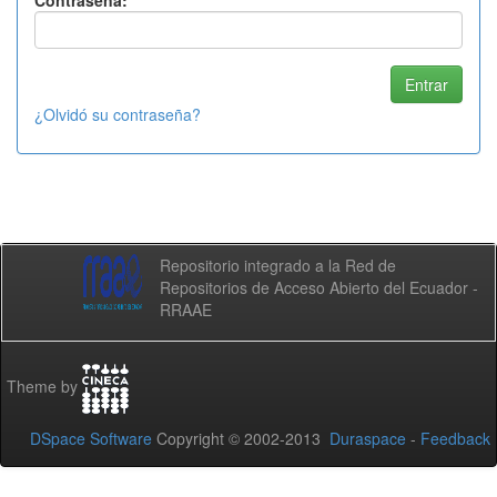
Contraseña:
¿Olvidó su contraseña?
Repositorio integrado a la Red de
Repositorios de Acceso Abierto del Ecuador -
RRAAE
Theme by
DSpace Software
Copyright © 2002-2013
Duraspace
-
Feedback