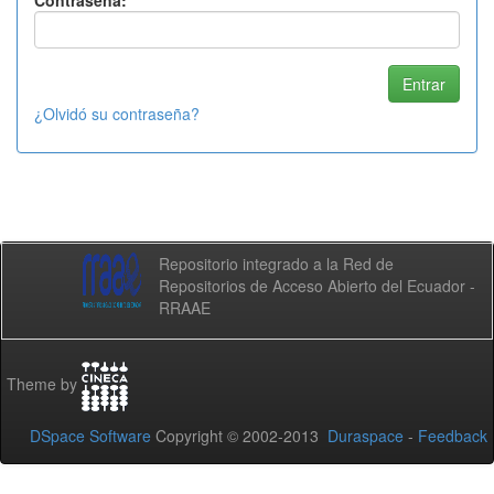
Contraseña:
¿Olvidó su contraseña?
Repositorio integrado a la Red de
Repositorios de Acceso Abierto del Ecuador -
RRAAE
Theme by
DSpace Software
Copyright © 2002-2013
Duraspace
-
Feedback