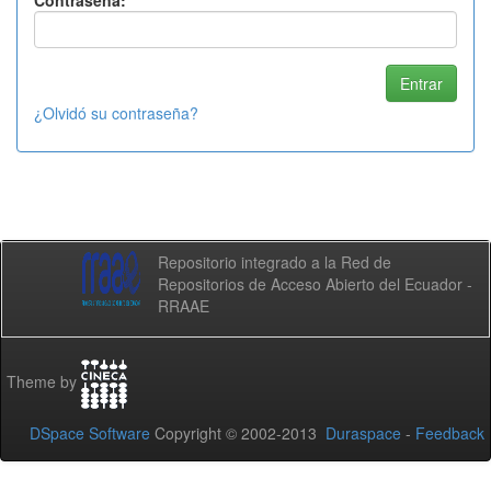
Contraseña:
¿Olvidó su contraseña?
Repositorio integrado a la Red de
Repositorios de Acceso Abierto del Ecuador -
RRAAE
Theme by
DSpace Software
Copyright © 2002-2013
Duraspace
-
Feedback