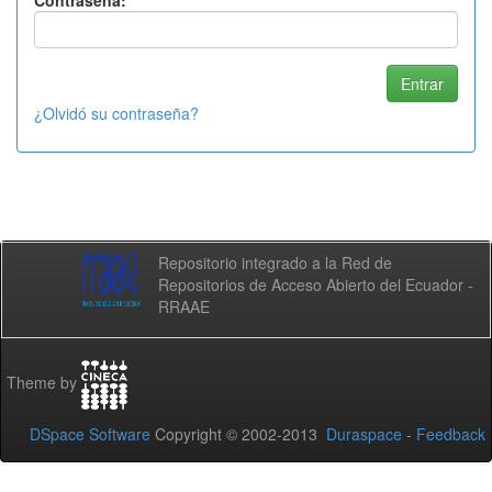
Contraseña:
¿Olvidó su contraseña?
Repositorio integrado a la Red de
Repositorios de Acceso Abierto del Ecuador -
RRAAE
Theme by
DSpace Software
Copyright © 2002-2013
Duraspace
-
Feedback