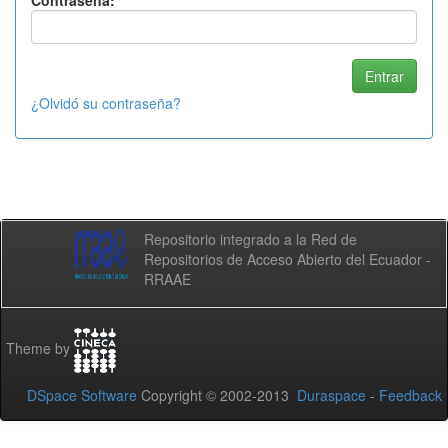
Contraseña:
¿Olvidó su contraseña?
Repositorio integrado a la Red de
Repositorios de Acceso Abierto del Ecuador -
RRAAE
Theme by
DSpace Software
Copyright © 2002-2013
Duraspace
-
Feedback