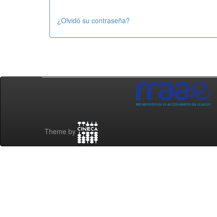
¿Olvidó su contraseña?
Theme by