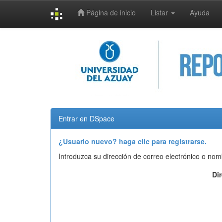
Página de inicio
Listar
Ayuda
Skip
navigation
Entrar en DSpace
¿Usuario nuevo? haga clic para registrarse.
Introduzca su dirección de correo electrónico o nom
Di