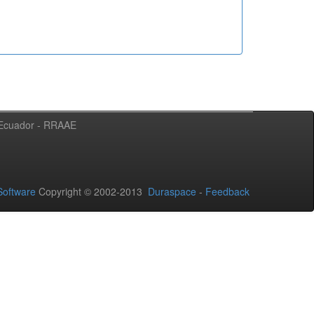
l Ecuador - RRAAE
oftware
Copyright © 2002-2013
Duraspace
-
Feedback