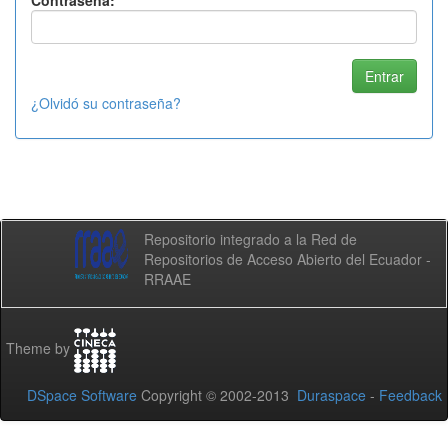
Contraseña:
¿Olvidó su contraseña?
Repositorio integrado a la Red de
Repositorios de Acceso Abierto del Ecuador -
RRAAE
Theme by
DSpace Software
Copyright © 2002-2013
Duraspace
-
Feedback