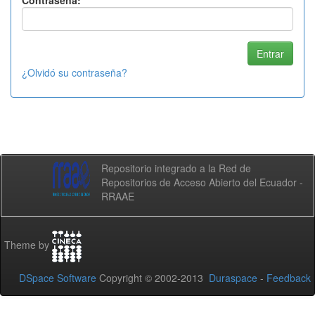
Contraseña:
¿Olvidó su contraseña?
Repositorio integrado a la Red de
Repositorios de Acceso Abierto del Ecuador -
RRAAE
Theme by
DSpace Software
Copyright © 2002-2013
Duraspace
-
Feedback