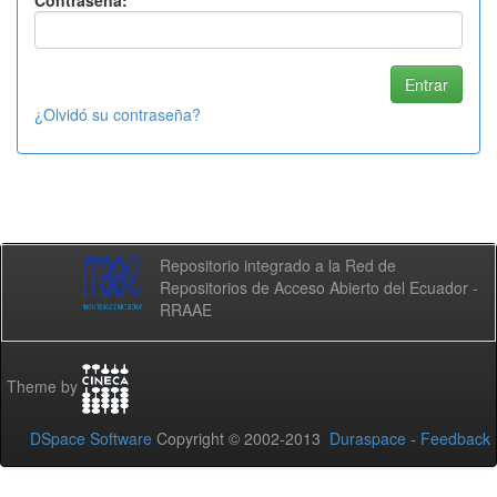
Contraseña:
¿Olvidó su contraseña?
Repositorio integrado a la Red de
Repositorios de Acceso Abierto del Ecuador -
RRAAE
Theme by
DSpace Software
Copyright © 2002-2013
Duraspace
-
Feedback