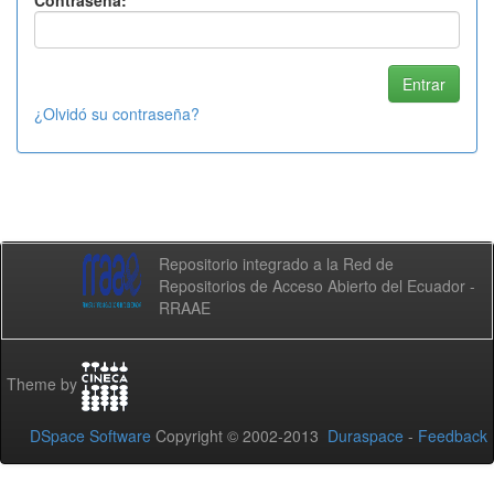
Contraseña:
¿Olvidó su contraseña?
Repositorio integrado a la Red de
Repositorios de Acceso Abierto del Ecuador -
RRAAE
Theme by
DSpace Software
Copyright © 2002-2013
Duraspace
-
Feedback