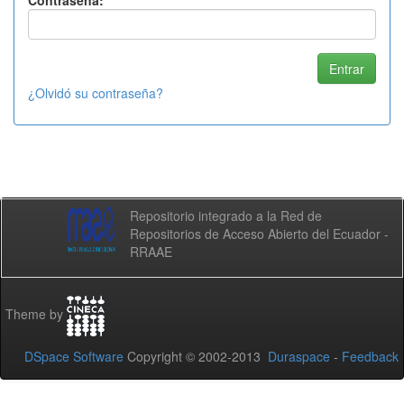
Contraseña:
¿Olvidó su contraseña?
Repositorio integrado a la Red de
Repositorios de Acceso Abierto del Ecuador -
RRAAE
Theme by
DSpace Software
Copyright © 2002-2013
Duraspace
-
Feedback