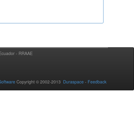
l Ecuador - RRAAE
oftware
Copyright © 2002-2013
Duraspace
-
Feedback