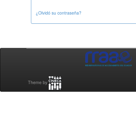
¿Olvidó su contraseña?
Theme by