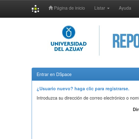
Página de inicio
Listar
Ayuda
Skip
navigation
Entrar en DSpace
¿Usuario nuevo? haga clic para registrarse.
Introduzca su dirección de correo electrónico o nom
Di