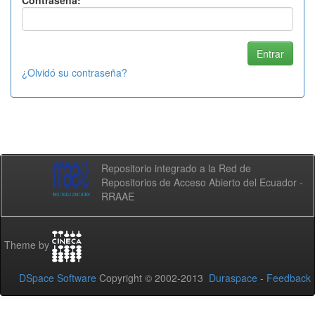
Contraseña:
¿Olvidó su contraseña?
Repositorio integrado a la Red de
Repositorios de Acceso Abierto del Ecuador -
RRAAE
Theme by
DSpace Software
Copyright © 2002-2013
Duraspace
-
Feedback