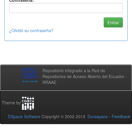
Contraseña:
¿Olvidó su contraseña?
Repositorio integrado a la Red de
Repositorios de Acceso Abierto del Ecuador -
RRAAE
Theme by
DSpace Software
Copyright © 2002-2013
Duraspace
-
Feedback