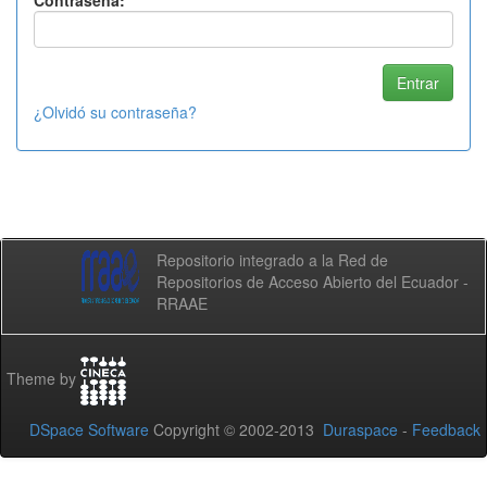
Contraseña:
¿Olvidó su contraseña?
Repositorio integrado a la Red de
Repositorios de Acceso Abierto del Ecuador -
RRAAE
Theme by
DSpace Software
Copyright © 2002-2013
Duraspace
-
Feedback