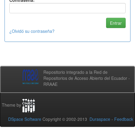
Contraseña:
¿Olvidó su contraseña?
Repositorio integrado a la Red de
Repositorios de Acceso Abierto del Ecuador -
RRAAE
Theme by
DSpace Software
Copyright © 2002-2013
Duraspace
-
Feedback