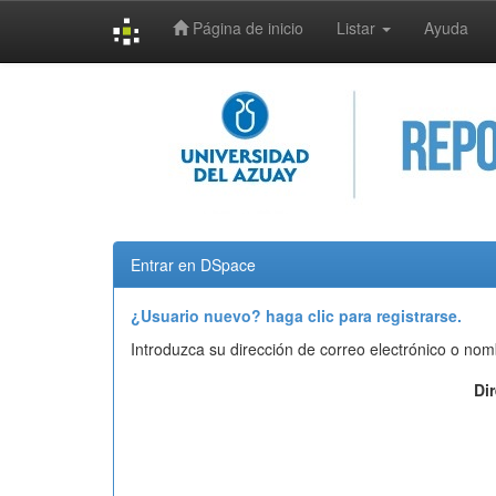
Página de inicio
Listar
Ayuda
Skip
navigation
Entrar en DSpace
¿Usuario nuevo? haga clic para registrarse.
Introduzca su dirección de correo electrónico o nom
Di