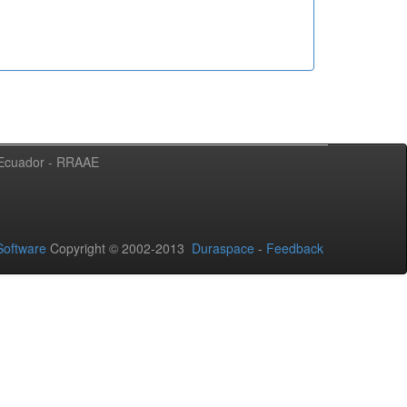
l Ecuador - RRAAE
oftware
Copyright © 2002-2013
Duraspace
-
Feedback