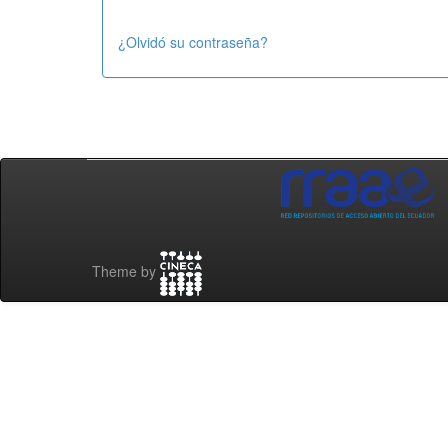
¿Olvidó su contraseña?
Theme by