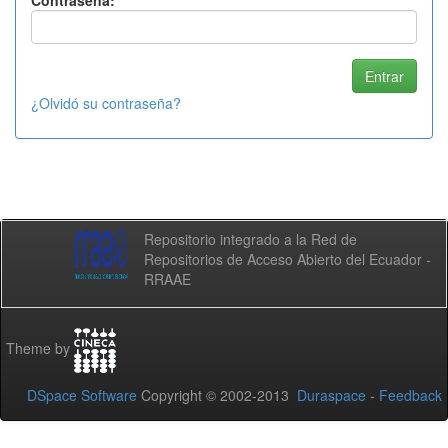
Contraseña:
¿Olvidó su contraseña?
Repositorio integrado a la Red de
Repositorios de Acceso Abierto del Ecuador -
RRAAE
Theme by
DSpace Software
Copyright © 2002-2013
Duraspace
-
Feedback