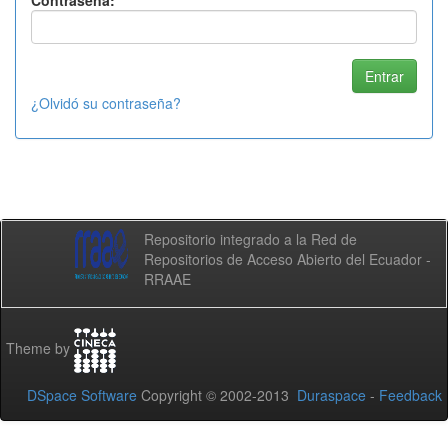
Contraseña:
¿Olvidó su contraseña?
Repositorio integrado a la Red de
Repositorios de Acceso Abierto del Ecuador -
RRAAE
Theme by
DSpace Software
Copyright © 2002-2013
Duraspace
-
Feedback