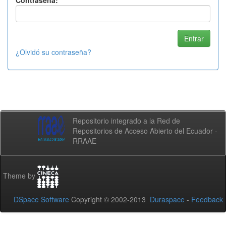
Contraseña:
¿Olvidó su contraseña?
Repositorio integrado a la Red de
Repositorios de Acceso Abierto del Ecuador -
RRAAE
Theme by
DSpace Software
Copyright © 2002-2013
Duraspace
-
Feedback