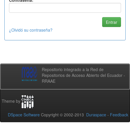
Contraseña:
¿Olvidó su contraseña?
Repositorio integrado a la Red de
Repositorios de Acceso Abierto del Ecuador -
RRAAE
Theme by
DSpace Software
Copyright © 2002-2013
Duraspace
-
Feedback