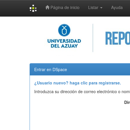
Página de inicio
Listar
Ayuda
Skip
navigation
Entrar en DSpace
¿Usuario nuevo? haga clic para registrarse.
Introduzca su dirección de correo electrónico o nom
Di