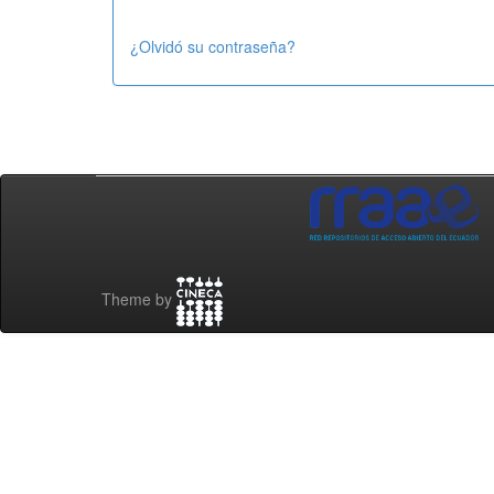
¿Olvidó su contraseña?
Theme by