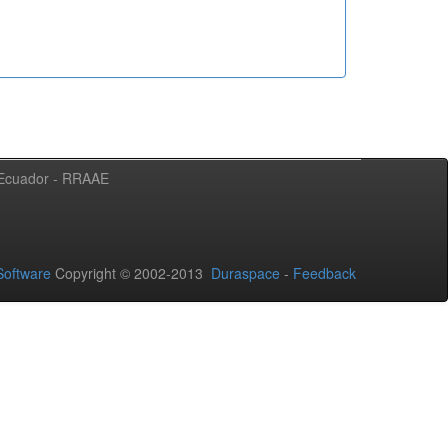
l Ecuador - RRAAE
oftware
Copyright © 2002-2013
Duraspace
-
Feedback