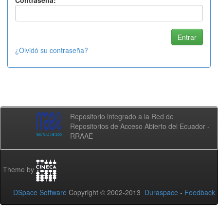
Contraseña:
¿Olvidó su contraseña?
Repositorio integrado a la Red de
Repositorios de Acceso Abierto del Ecuador -
RRAAE
Theme by
DSpace Software
Copyright © 2002-2013
Duraspace
-
Feedback