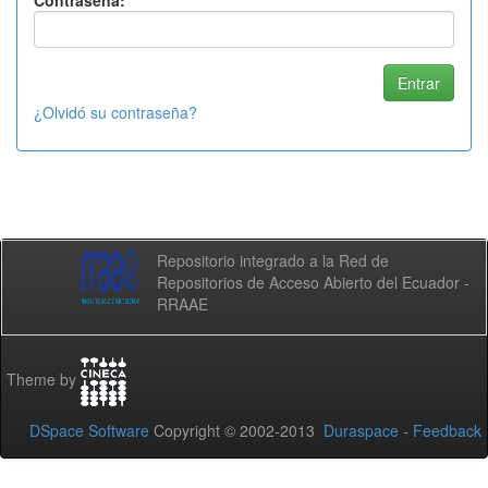
Contraseña:
¿Olvidó su contraseña?
Repositorio integrado a la Red de
Repositorios de Acceso Abierto del Ecuador -
RRAAE
Theme by
DSpace Software
Copyright © 2002-2013
Duraspace
-
Feedback