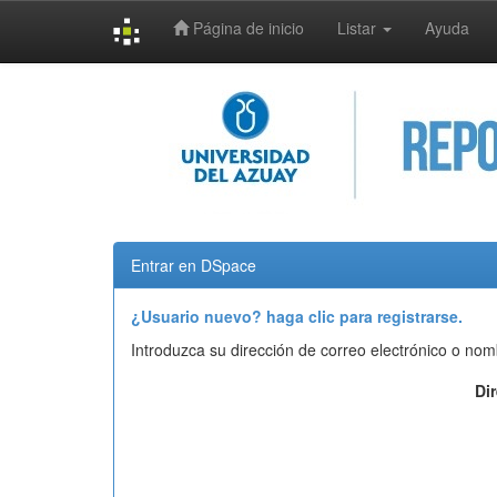
Página de inicio
Listar
Ayuda
Skip
navigation
Entrar en DSpace
¿Usuario nuevo? haga clic para registrarse.
Introduzca su dirección de correo electrónico o nom
Di