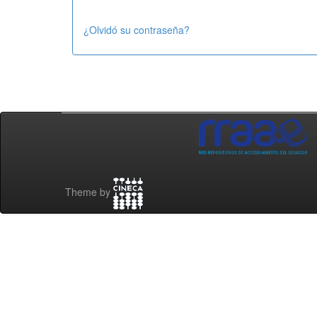
¿Olvidó su contraseña?
Theme by