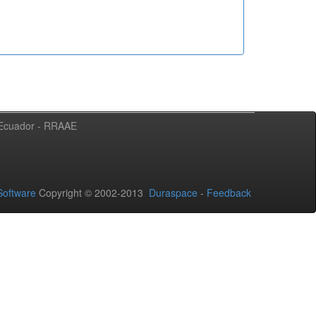
l Ecuador - RRAAE
oftware
Copyright © 2002-2013
Duraspace
-
Feedback