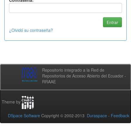
Contraseña:
¿Olvidó su contraseña?
Repositorio integrado a la Red de
Repositorios de Acceso Abierto del Ecuador -
RRAAE
Theme by
DSpace Software
Copyright © 2002-2013
Duraspace
-
Feedback