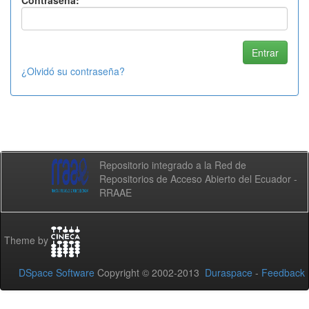
Contraseña:
¿Olvidó su contraseña?
Repositorio integrado a la Red de
Repositorios de Acceso Abierto del Ecuador -
RRAAE
Theme by
DSpace Software
Copyright © 2002-2013
Duraspace
-
Feedback