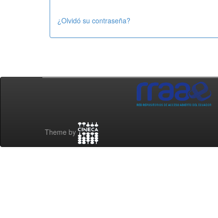
¿Olvidó su contraseña?
Theme by