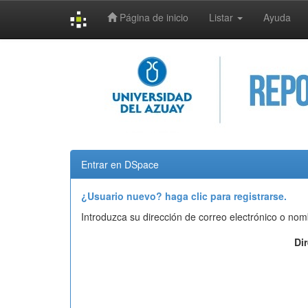
Página de inicio
Listar
Ayuda
Skip
navigation
Entrar en DSpace
¿Usuario nuevo? haga clic para registrarse.
Introduzca su dirección de correo electrónico o nom
Di