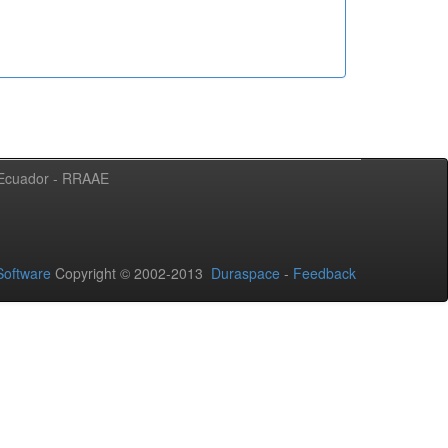
l Ecuador - RRAAE
oftware
Copyright © 2002-2013
Duraspace
-
Feedback